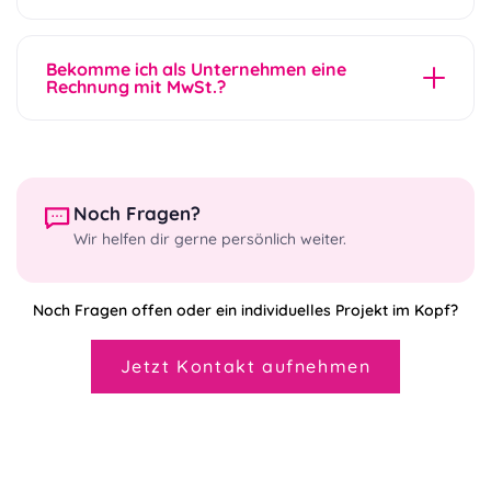
solltest du vermeiden.
Ja. Wir versenden weltweit. Bei internationalen
Bestellungen wählst du den passenden Netzstecker
Bekomme ich als Unternehmen eine
für dein Land; Details dazu findest du im
Rechnung mit MwSt.?
Bestellprozess oder auf Anfrage.
Ja. Gewerbekunden erhalten eine
ordnungsgemäße Rechnung mit ausgewiesener
Umsatzsteuer. Für Werbetechniker, Agenturen und
Wiederverkäufer bieten wir zudem passende
Noch Fragen?
Konditionen an.
Wir helfen dir gerne persönlich weiter.
Noch Fragen offen oder ein individuelles Projekt im Kopf?
Jetzt Kontakt aufnehmen