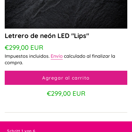
Letrero de neón LED "Lips"
Precio
€299,00 EUR
regular
Impuestos incluidos.
Envío
calculado al finalizar la
compra.
Agregar al carrito
Precio
€299,00 EUR
regular
Schritt 1 von 6